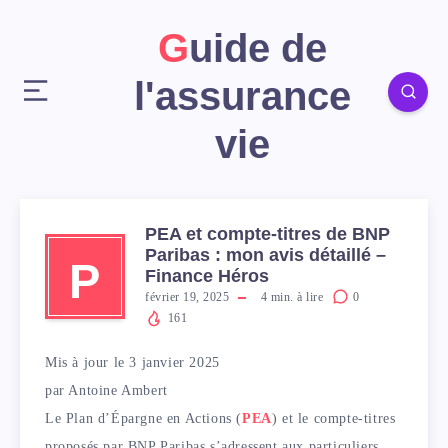
Guide de
l'assurance
vie
PEA et compte-titres de BNP
Paribas : mon avis détaillé –
P
Finance Héros
février 19, 2025
4
min. à lire
0
161
Mis à jour le 3 janvier 2025
par
Antoine Ambert
Le Plan d’Épargne en Actions (
PEA
) et le compte-titres
proposés par BNP Paribas s’adressent aux particuliers