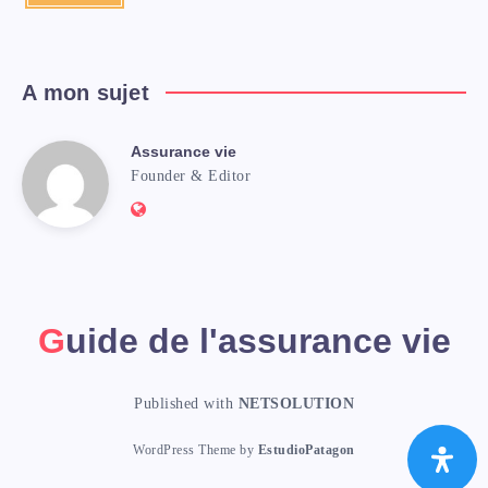
dernières
nouvelles
!
A mon sujet
Assurance vie
Assurance
Founder & Editor
Website:
vie
http://assurancevie.info
Guide de l'assurance vie
Published with
NETSOLUTION
WordPress Theme by
EstudioPatagon