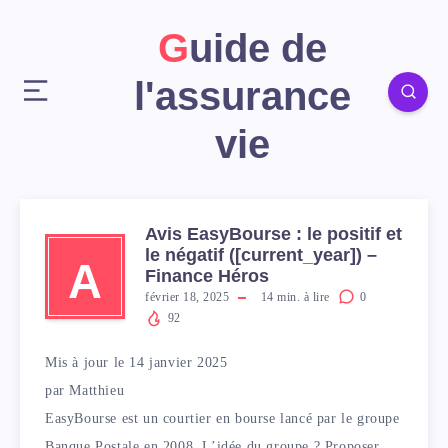
Guide de
l'assurance
vie
Avis EasyBourse : le positif et
le négatif ([current_year]) –
A
Finance Héros
février 18, 2025
14
min. à lire
0
92
Mis à jour le 14 janvier 2025
par
Matthieu
EasyBourse est un courtier en bourse lancé par le groupe
Banque Postale en 2008. L’idée du groupe ? Proposer